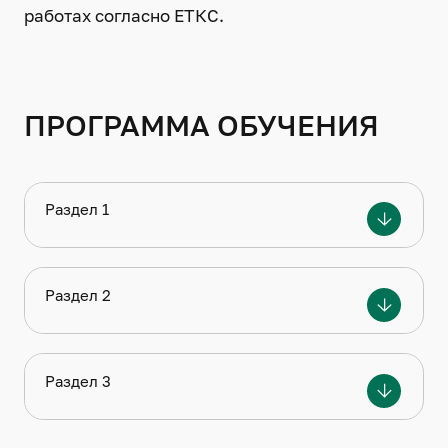
работах согласно ЕТКС.
ПРОГРАММА ОБУЧЕНИЯ
Раздел 1
Раздел 1. Основные понятия из
топографо-геодезического и
Раздел 2
маркшейдерского дела 16 часов
Раздел 2. Измерения, виды топографо­
геодезических измерений, измерения на
Раздел 3
маркшейдерских работах 32 часа
Раздел 3. Работа замерщика при